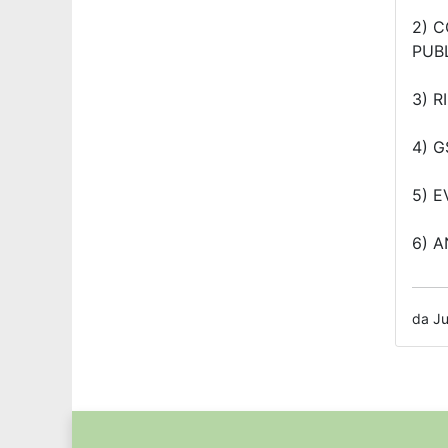
2) 
PUBL
3) R
4) 
5) E
6) 
da Ju