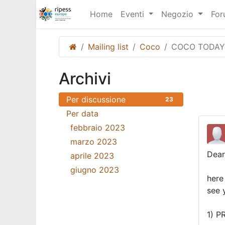
Home
Eventi
Negozio
Fo
Mailing list
Coco
COCO TODAY
Archivi
Per discussione
23
Per data
febbraio 2023
18
marzo 2023
3
Dear
aprile 2023
1
giugno 2023
1
here
see 
1) P