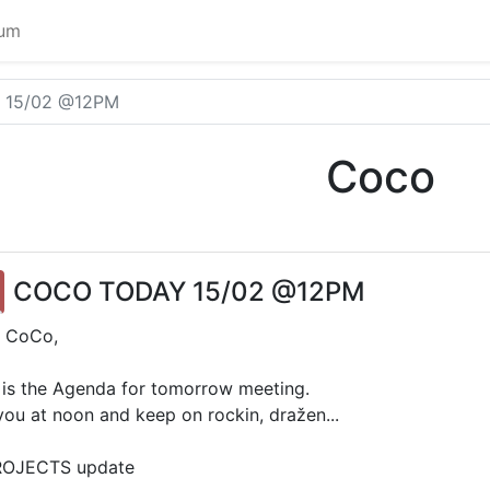
rum
 15/02 @12PM
Coco
COCO TODAY 15/02 @12PM
 CoCo,
 is the Agenda for tomorrow meeting.
you at noon and keep on rockin, dražen...
ROJECTS update