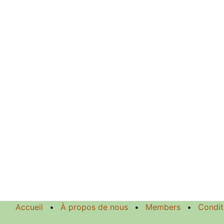
Accueil
•
À propos de nous
•
Members
•
Condit