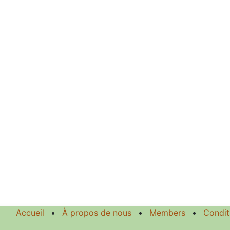
Accueil
•
À propos de nous
•
Members
•
Condit