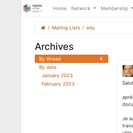
Home
Network
Membership
Mailing Lists
edu
Archives
By thread
6
By date
January 2023
3
Salu
February 2023
3
aprè
docu
Je su
trava
util