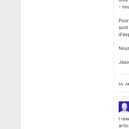
- no
Pour
sont
d'ex
Nous
Jaso
by J
I re
arti